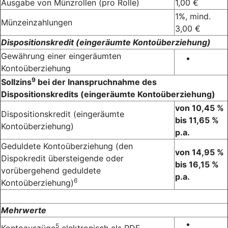
Ausgabe von Münzrollen (pro Rolle)
1,00 €
1%, mind.
Münzeinzahlungen
3,00 €
Dispositionskredit (eingeräumte Kontoüberziehung)
Gewährung einer eingeräumten
Kontoüberziehung
9
Sollzins
bei der Inanspruchnahme des
Dispositionskredits (eingeräumte Kontoüberziehung)
von 10,45 %
Dispositionskredit (eingeräumte
bis 11,65 %
Kontoüberziehung)
p.a.
Geduldete Kontoüberziehung (den
von 14,95 %
Dispokredit übersteigende oder
bis 16,15 %
vorübergehend geduldete
p.a.
6
Kontoüberziehung)
Mehrwerte
5
Kontoauszüge
elektronisch als PDF