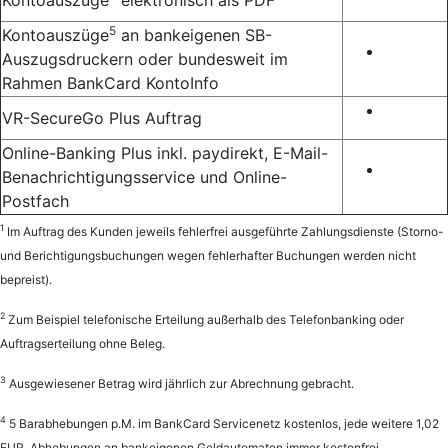
5
Kontoauszüge
an bankeigenen SB-
Auszugsdruckern oder bundesweit im
Rahmen BankCard KontoInfo
VR-SecureGo Plus Auftrag
Online-Banking Plus inkl. paydirekt, E-Mail-
Benachrichtigungsservice und Online-
Postfach
1
Im Auftrag des Kunden jeweils fehlerfrei ausgeführte Zahlungsdienste (Storno-
und Berichtigungsbuchungen wegen fehlerhafter Buchungen werden nicht
bepreist).
2
Zum Beispiel telefonische Erteilung außerhalb des Telefonbanking oder
Auftragserteilung ohne Beleg.
3
Ausgewiesener Betrag wird jährlich zur Abrechnung gebracht.
4
5 Barabhebungen p.M. im BankCard Servicenetz kostenlos, jede weitere 1,02
EUR. Abhebungen an bankeigenen Geldautomaten immer kostenfrei.