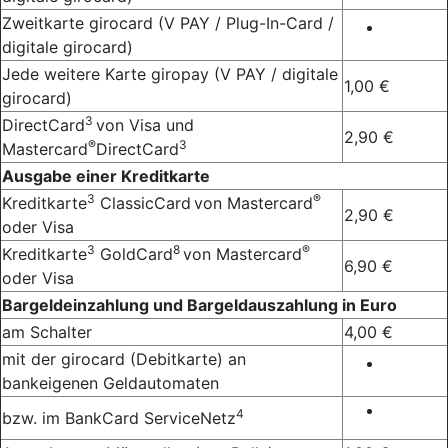
Zweitkarte girocard (V PAY / Plug-In-Card /
digitale girocard)
Jede weitere Karte giropay (V PAY / digitale
1,00 €
girocard)
3
DirectCard
von Visa und
2,90 €
®
3
Mastercard
DirectCard
Ausgabe einer Kreditkarte
3
®
Kreditkarte
ClassicCard
von Mastercard
2,90 €
oder Visa
3
8
®
Kreditkarte
GoldCard
von Mastercard
6,90 €
oder Visa
Bargeldeinzahlung und Bargeldauszahlung in Euro
am Schalter
4,00 €
mit der girocard (Debitkarte) an
bankeigenen Geldautomaten
4
bzw. im BankCard ServiceNetz