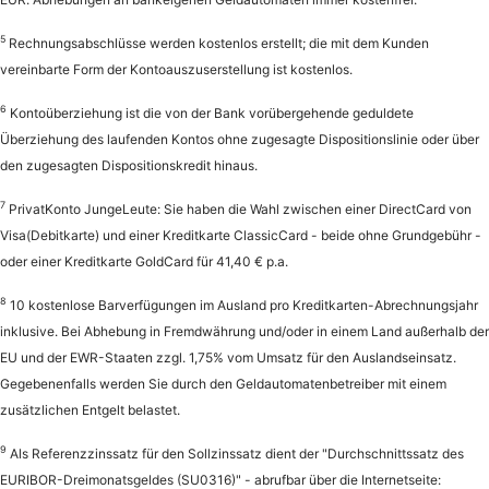
5
Rechnungsabschlüsse werden kostenlos erstellt; die mit dem Kunden
vereinbarte Form der Kontoauszuserstellung ist kostenlos.
6
Kontoüberziehung ist die von der Bank vorübergehende geduldete
Überziehung des laufenden Kontos ohne zugesagte Dispositionslinie oder über
den zugesagten Dispositionskredit hinaus.
7
PrivatKonto JungeLeute: Sie haben die Wahl zwischen einer DirectCard von
Visa(Debitkarte) und einer Kreditkarte ClassicCard - beide ohne Grundgebühr -
oder einer Kreditkarte GoldCard für 41,40 € p.a.
8
10 kostenlose Barverfügungen im Ausland pro Kreditkarten-Abrechnungsjahr
inklusive. Bei Abhebung in Fremdwährung und/oder in einem Land außerhalb der
EU und der EWR-Staaten zzgl. 1,75% vom Umsatz für den Auslandseinsatz.
Gegebenenfalls werden Sie durch den Geldautomatenbetreiber mit einem
zusätzlichen Entgelt belastet.
9
Als Referenzzinssatz für den Sollzinssatz dient der "Durchschnittssatz des
EURIBOR-Dreimonatsgeldes (SU0316)" - abrufbar über die Internetseite: