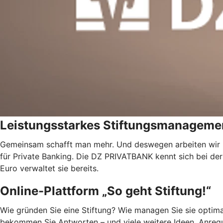
Leistungsstarkes Stiftungsmanageme
Gemeinsam schafft man mehr. Und deswegen arbeiten wi
für Private Banking. Die DZ PRIVATBANK kennt sich bei de
Euro verwaltet sie bereits.
Online-Plattform „So geht Stiftung!“
Wie gründen Sie eine Stiftung? Wie managen Sie sie optim
bekommen Sie Antworten – und viele weitere Ideen, Anregun