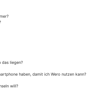
mmer?
?
n das liegen?
artphone haben, damit ich Wero nutzen kann?
seln will?