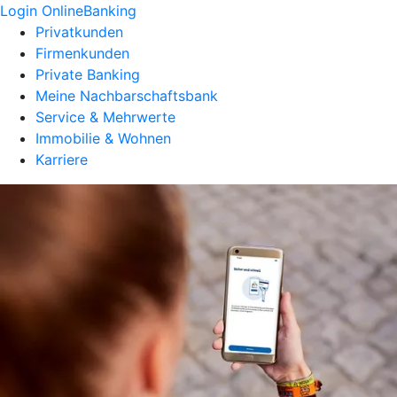
Login OnlineBanking
Privatkunden
Firmenkunden
Private Banking
Meine Nachbarschaftsbank
Service & Mehrwerte
Immobilie & Wohnen
Karriere