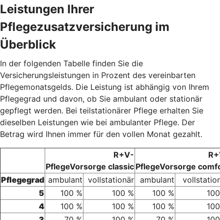
Leistungen Ihrer
Pflegezusatzversicherung im
Überblick
In der folgenden Tabelle finden Sie die
Versicherungsleistungen in Prozent des vereinbarten
Pflegemonatsgelds. Die Leistung ist abhängig von Ihrem
Pflegegrad und davon, ob Sie ambulant oder stationär
gepflegt werden. Bei teilstationärer Pflege erhalten Sie
dieselben Leistungen wie bei ambulanter Pflege. Der
Betrag wird Ihnen immer für den vollen Monat gezahlt.
R+V-
R+
PflegeVorsorge classic
PflegeVorsorge comf
Pflegegrad
ambulant
vollstationär
ambulant
vollstatio
5
100 %
100 %
100 %
100
4
100 %
100 %
100 %
100
3
70 %
100 %
70 %
100