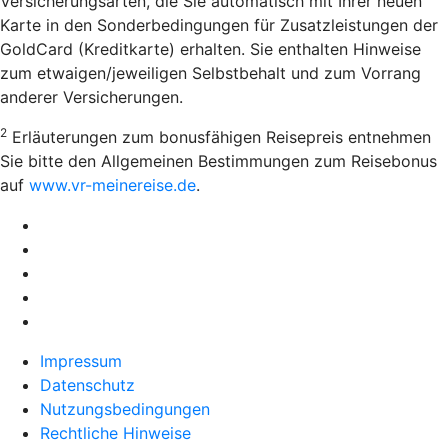
Versicherungsarten, die Sie automatisch mit Ihrer neuen
Karte in den Sonderbedingungen für Zusatzleistungen der
GoldCard (Kreditkarte) erhalten. Sie enthalten Hinweise
zum etwaigen/jeweiligen Selbstbehalt und zum Vorrang
anderer Versicherungen.
2
Erläuterungen zum bonusfähigen Reisepreis entnehmen
Sie bitte den Allgemeinen Bestimmungen zum Reisebonus
auf
www.vr-meinereise.de
.
Impressum
Datenschutz
Nutzungsbedingungen
Rechtliche Hinweise