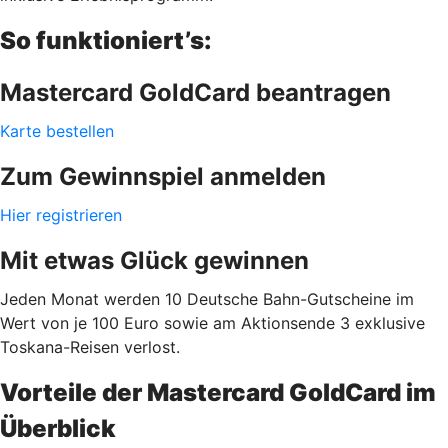
So funktioniert’s:
Mastercard GoldCard beantragen
Karte bestellen
Zum Gewinnspiel anmelden
Hier registrieren
Mit etwas Glück gewinnen
Jeden Monat werden 10 Deutsche Bahn-Gutscheine im
Wert von je 100 Euro sowie am Aktionsende 3 exklusive
Toskana-Reisen verlost.
Vorteile der Mastercard GoldCard im
Überblick