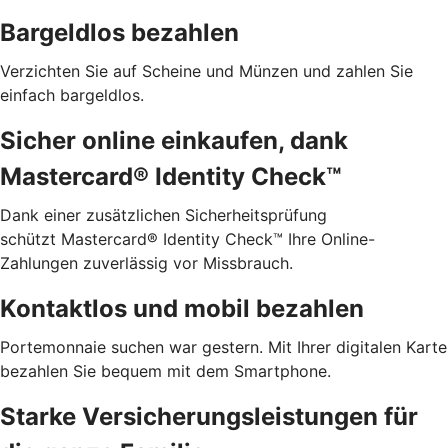
Bargeldlos bezahlen
Verzichten Sie auf Scheine und Münzen und zahlen Sie
einfach bargeldlos.
Sicher online einkaufen, dank
Mastercard® Identity Check™
Dank einer zusätzlichen Sicherheitsprüfung
schützt Mastercard® Identity Check™ Ihre Online-
Zahlungen zuverlässig vor Missbrauch.
Kontaktlos und mobil bezahlen
Portemonnaie suchen war gestern. Mit Ihrer digitalen Karte
bezahlen Sie bequem mit dem Smartphone.
Starke Versicherungsleistungen für