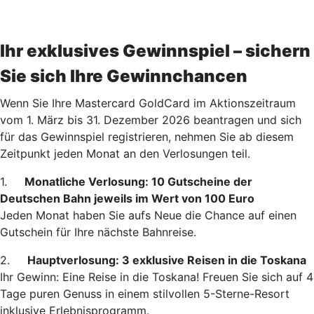
Ihr exklusives Gewinnspiel – sichern
Sie sich Ihre Gewinnchancen
Wenn Sie Ihre Mastercard GoldCard im Aktionszeitraum
vom 1. März bis 31. Dezember 2026 beantragen und sich
für das Gewinnspiel registrieren, nehmen Sie ab diesem
Zeitpunkt jeden Monat an den Verlosungen teil.
1.
Monatliche Verlosung: 10 Gutscheine der
Deutschen Bahn jeweils im Wert von 100 Euro
Jeden Monat haben Sie aufs Neue die Chance auf einen
Gutschein für Ihre nächste Bahnreise.
2.
Hauptverlosung: 3 exklusive Reisen in die Toskana
Ihr Gewinn: Eine Reise in die Toskana! Freuen Sie sich auf 4
Tage puren Genuss in einem stilvollen 5-Sterne-Resort
inklusive Erlebnisprogramm.