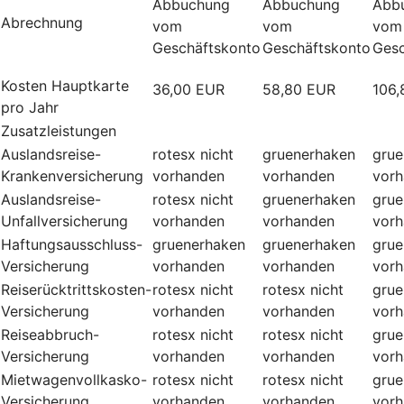
Abbuchung
Abbuchung
Abb
Abrechnung
vom
vom
vom
Geschäftskonto
Geschäftskonto
Gesc
Kosten Hauptkarte
36,00 EUR
58,80 EUR
106,
pro Jahr
Zusatzleistungen
Auslandsreise-
rotesx
nicht
gruenerhaken
grue
Krankenversicherung
vorhanden
vorhanden
vor
Auslandsreise-
rotesx
nicht
gruenerhaken
grue
Unfallversicherung
vorhanden
vorhanden
vor
Haftungsausschluss-
gruenerhaken
gruenerhaken
grue
Versicherung
vorhanden
vorhanden
vor
Reiserücktrittskosten-
rotesx
nicht
rotesx
nicht
grue
Versicherung
vorhanden
vorhanden
vor
Reiseabbruch-
rotesx
nicht
rotesx
nicht
grue
Versicherung
vorhanden
vorhanden
vor
Mietwagenvollkasko-
rotesx
nicht
rotesx
nicht
grue
Versicherung
vorhanden
vorhanden
vor