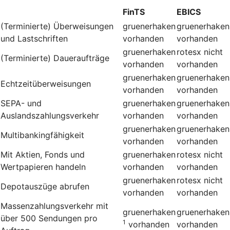
FinTS
EBICS
(Terminierte) Überweisungen
gruenerhaken
gruenerhaken
und Lastschriften
vorhanden
vorhanden
gruenerhaken
rotesx
nicht
(Terminierte) Daueraufträge
vorhanden
vorhanden
gruenerhaken
gruenerhaken
Echtzeitüberweisungen
vorhanden
vorhanden
SEPA- und
gruenerhaken
gruenerhaken
Auslandszahlungsverkehr
vorhanden
vorhanden
gruenerhaken
gruenerhaken
Multibankingfähigkeit
vorhanden
vorhanden
Mit Aktien, Fonds und
gruenerhaken
rotesx
nicht
Wertpapieren handeln
vorhanden
vorhanden
gruenerhaken
rotesx
nicht
Depotauszüge abrufen
vorhanden
vorhanden
Massenzahlungsverkehr mit
gruenerhaken
gruenerhaken
über 500 Sendungen pro
1
vorhanden
vorhanden