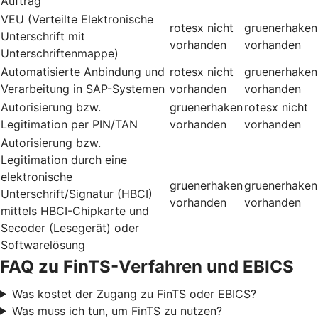
Auftrag
VEU (Verteilte Elektronische
rotesx
nicht
gruenerhaken
Unterschrift mit
vorhanden
vorhanden
Unterschriftenmappe)
Automatisierte Anbindung und
rotesx
nicht
gruenerhaken
Verarbeitung in SAP-Systemen
vorhanden
vorhanden
Autorisierung bzw.
gruenerhaken
rotesx
nicht
Legitimation per PIN/TAN
vorhanden
vorhanden
Autorisierung bzw.
Legitimation durch eine
elektronische
gruenerhaken
gruenerhaken
Unterschrift/Signatur (HBCI)
vorhanden
vorhanden
mittels HBCI-Chipkarte und
Secoder (Lesegerät) oder
Softwarelösung
FAQ zu FinTS-Verfahren und EBICS
Was kostet der Zugang zu FinTS oder EBICS?
Was muss ich tun, um FinTS zu nutzen?