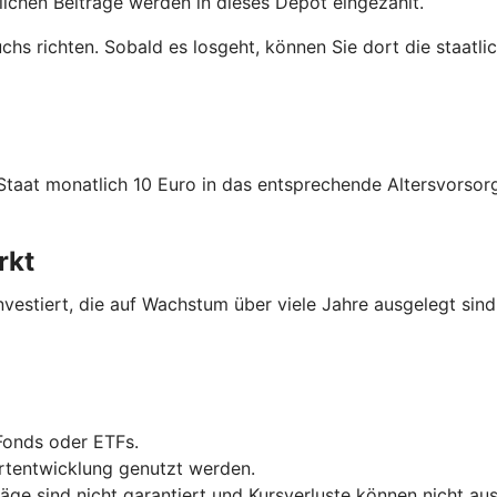
tlichen Beiträge werden in dieses Depot eingezahlt.
uchs richten. Sobald es losgeht, können Sie dort die staatl
 Staat monatlich 10 Euro in das entsprechende Altersvors
rkt
nvestiert, die auf Wachstum über viele Jahre ausgelegt sind
Fonds oder ETFs.
ertentwicklung genutzt werden.
räge sind nicht garantiert und Kursverluste können nicht a