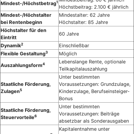
1
Mindest-/Höchstbetrag
Höchstbeitrag: 2.100 € jährlich
Mindest-/Höchstalter
Mindestalter: 62 Jahre
bei Rentenbeginn
Höchstalter: 85 Jahre
Höchstalter für den
60 Jahre
Eintritt
2
Dynamik
Einschließbar
3
Flexible Gestaltung
Möglich
Lebenslange Rente, optionale
4
Auszahlungsform
Teilkapitalauszahlung
Unter bestimmten
Staatliche Förderung,
Voraussetzungen: Grundzulage,
5
Zulagen
Kinderzulage, Berufseinsteiger-
Bonus
Unter bestimmten
Staatliche Förderung,
Voraussetzungen: Beiträge
6
Steuervorteile
absetzbar als Sonderausgaben
Kapitalentnahme unter