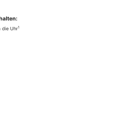
halten:
1
m die Uhr