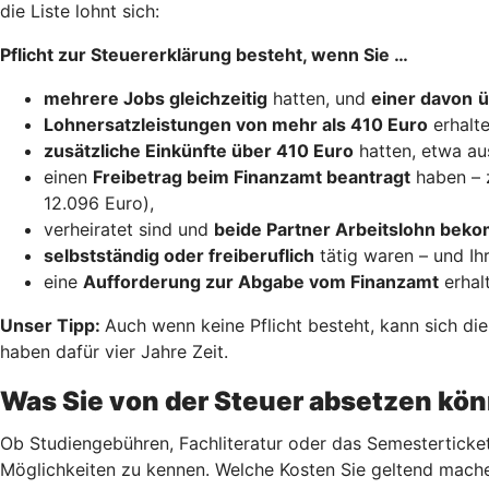
die Liste lohnt sich:
Pflicht zur Steuererklärung besteht, wenn Sie …
mehrere Jobs gleichzeitig
hatten, und
einer davon
ü
Lohnersatzleistungen von mehr als 410 Euro
erhalte
zusätzliche Einkünfte über 410 Euro
hatten, etwa au
einen
Freibetrag beim Finanzamt beantragt
haben – 
12.096 Euro),
verheiratet sind und
beide Partner Arbeitslohn be
selbstständig oder freiberuflich
tätig waren – und Ih
eine
Aufforderung zur Abgabe vom Finanzamt
erhal
Unser Tipp:
Auch wenn keine Pflicht besteht, kann sich di
haben dafür vier Jahre Zeit.
Was Sie von der Steuer absetzen kö
Ob Studiengebühren, Fachliteratur oder das Semesterticket
Möglichkeiten zu kennen. Welche Kosten Sie geltend mache